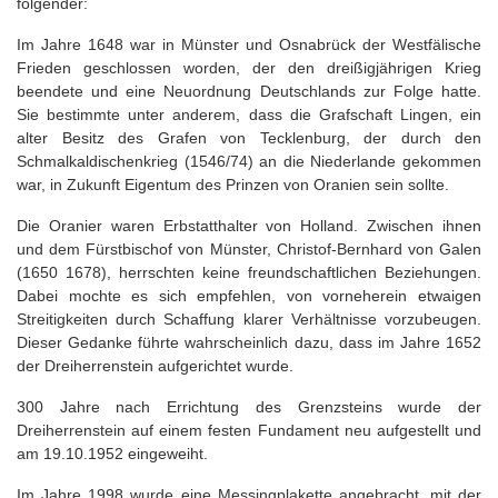
folgender:
Im Jahre 1648 war in Münster und Osnabrück der Westfälische
Frieden geschlossen worden, der den dreißigjährigen Krieg
beendete und eine Neuordnung Deutschlands zur Folge hatte.
Sie bestimmte unter anderem, dass die Grafschaft Lingen, ein
alter Besitz des Grafen von Tecklenburg, der durch den
Schmalkaldischenkrieg (1546/74) an die Niederlande gekommen
war, in Zukunft Eigentum des Prinzen von Oranien sein sollte.
Die Oranier waren Erbstatthalter von Holland. Zwischen ihnen
und dem Fürstbischof von Münster, Christof-Bernhard von Galen
(1650 1678), herrschten keine freundschaftlichen Beziehungen.
Dabei mochte es sich empfehlen, von vorneherein etwaigen
Streitigkeiten durch Schaffung klarer Verhältnisse vorzubeugen.
Dieser Gedanke führte wahrscheinlich dazu, dass im Jahre 1652
der Dreiherrenstein aufgerichtet wurde.
300 Jahre nach Errichtung des Grenzsteins wurde der
Dreiherrenstein auf einem festen Fundament neu aufgestellt und
am 19.10.1952 eingeweiht.
Im Jahre 1998 wurde eine Messingplakette angebracht, mit der