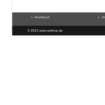
Kochbuch
I
© 2023 www.wettrup.de