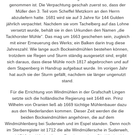
genommen ist. Die Verpachtung geschah zuerst so, dass der
Müller den 3. Teil vom Scheffel Metzkorn an den Herrn
abzuliefern hatte. 1681 wird sie auf 3 Jahre für 144 Gulden
jährlich verpachtet. Nachdem sie vom Tachelberg auf das Lohne
versetzt wurde, behält sie in den Urkunden den Namen „die
Tackhorster Mühle“. Das mag um 1663 geschehen sein, zugleich
mit einer Erneuerung des Werks; ein Balken darin trug diese
Jahreszahl. Wie lange auch Bockwindmühlen bestehen können,
trotzdem sie Regen und Sturm ständig ausgesetzt sind, ergibt
sich daraus, dass diese Mühle noch 1817 abgebrochen und auf
dem Stapenberg in Handrup aufgebaut wurde. Im vorigen Jahr
hat auch sie der Sturm gefällt, nachdem sie länger ungenutzt
stand.
Für die Errichtung von Windmühlen in der Grafschaft Lingen
setzte sich die holländische Regierung seit 1648 ein. Prinz
Wilhelm von Oranien ließ ab 1669 tüchtige Mühlenbauer dazu
aus den Niederlanden kommen. Dieser Zeit werden die die
beiden Bockwindmühlen angehören, die auf dem
Windmühlenberg bei Suderweh und im Espel standen. Denn noch
im Sterberegister ist 1712 die alte Windmüllersche in Suderweh,