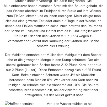
Mühlenknechte verewigt, die darin tätig waren. Die
Mühlenbesitzer haben manchen Streit mit den Bauern gehabt, die
das Wasser oberhalb im Frühjahr durch Staue auf ihre Wiesen
zum Flößen leiteten und es ihnen entzogen. Meist einigte man
sich auf eine gewisse Zeit oder auch auf Tage in der Woche, an
denen das Flößen stattfinden sollte. Auch betreffs des Räumens
der Bäche im Frühjahr und Herbst kam es zu Unzuträglichkeiten.
Ein Edikt Friedrich des Großen v. 6.7.1773 wegen zu
verschaffender Vorflut und Räumung der Graben und Bäche
schaffte hier Ordnung.
Der Mahllohn entnahm der Müller dem Mahlgut mit dem Becher,
ehe er die gewogene Menge in den Kump schüttete. Der alte
überall gebräuchliche Becher fasste 21/2 Pfund Korn, der neue
nur 2 Pfund (1 Liter). Diese Entnahme bezog sich auf 25 Pfund
Korn. Beim einfachen Schroten wurde 4% als Mahllohn
berechnet, beim Mahlen 8%. War vorher das Korn noch zu
reinigen, so erhöhte sich die Abnahme auf 10%. Die Bauern
schärften ihren Knechten ein, bei der Anlieferung nicht eher
Fortzugehen, bis der Müller gezollt habe.
Von den Wassermühlen ist als