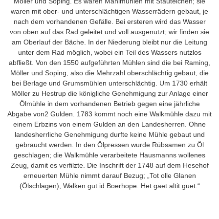
Möller und Soping. Es waren Mahlmühlen mit Stauteichen; sie
waren mit ober- und unterschlächtigen Wasserrädern gebaut, je
nach dem vorhandenen Gefälle. Bei ersteren wird das Wasser
von oben auf das Rad geleitet und voll ausgenutzt; wir finden sie
am Oberlauf der Bäche. In der Niederung bleibt nur die Leitung
unter dem Rad möglich, wobei ein Teil des Wassers nutzlos
abfließt. Von den 1550 aufgeführten Mühlen sind die bei Raming,
Möller und Soping, also die Mehrzahl oberschlächtig gebaut, die
bei Berlage und Grumsmühlen unterschlächtig. Um 1730 erhält
Möller zu Hestrup die königliche Genehmigung zur Anlage einer
Ölmühle in dem vorhandenen Betrieb gegen eine jährliche
Abgabe von2 Gulden. 1783 kommt noch eine Walkmühle dazu mit
einem Erbzins von einem Gulden an den Landesherren. Ohne
landesherrliche Genehmigung durfte keine Mühle gebaut und
gebraucht werden. In den Ölpressen wurde Rübsamen zu Öl
geschlagen; die Walkmühle verarbeitete Hausmanns wollenes
Zeug, damit es verfilzte. Die Inschrift der 1748 auf dem Hesehof
erneuerten Mühle nimmt darauf Bezug; „Tot olle Glanen
(Ölschlagen), Walken gut id Boerhope. Het gaet altit guet.“