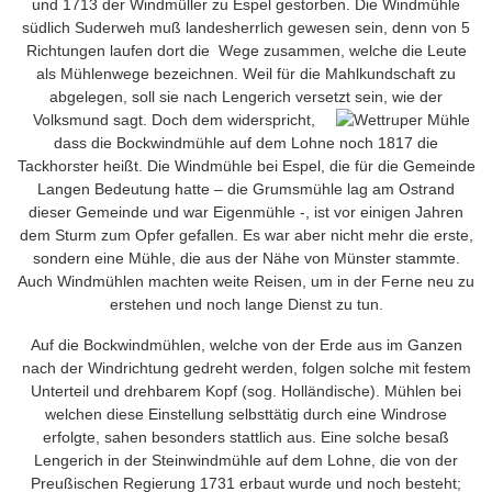
und 1713 der Windmüller zu Espel gestorben. Die Windmühle
südlich Suderweh muß landesherrlich gewesen sein, denn von 5
Richtungen laufen dort die Wege zusammen, welche die Leute
als Mühlenwege bezeichnen. Weil für die Mahlkundschaft zu
abgelegen, soll sie nach Lengerich versetzt sein, wie der
Volksmund sagt. Doch dem
widerspricht,
dass die Bockwindmühle auf dem Lohne noch 1817 die
Tackhorster heißt. Die Windmühle bei Espel, die für die Gemeinde
Langen Bedeutung hatte – die Grumsmühle lag am Ostrand
dieser Gemeinde und war Eigenmühle -, ist vor einigen Jahren
dem Sturm zum Opfer gefallen. Es war aber nicht mehr die erste,
sondern eine Mühle, die aus der Nähe von Münster stammte.
Auch Windmühlen machten weite Reisen, um in der Ferne neu zu
erstehen und noch lange Dienst zu tun.
Auf die Bockwindmühlen, welche von der Erde aus im Ganzen
nach der Windrichtung gedreht werden, folgen solche mit festem
Unterteil und drehbarem Kopf (sog. Holländische). Mühlen bei
welchen diese Einstellung selbsttätig durch eine Windrose
erfolgte, sahen besonders stattlich aus. Eine solche besaß
Lengerich in der Steinwindmühle auf dem Lohne, die von der
Preußischen Regierung 1731 erbaut wurde und noch besteht;