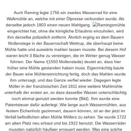
Auch Raming legte 1756 ein zweites Wasserrad für eine
Walkmühle an, welche mit einer Ölpresse verbunden wurde. Als
derselbe jedoch 1803
einen neuen Mahlgang
eingerichtet hat, ohne die königliche Erlaubnis einzuholen, wird
ihm derselbe polizeilich entfernt. Ähnlich erging es dem Bauern
Mollenstege in der Bauernschaft Wettrup, die überhaupt keine
Mühle hatte und auswärts mahlen lassen musste. Bei diesem Hof
waren leicht 3 Bäche zu vereinigen, die im Winter genug Wasser
führten. Der Name /(1550 Mollenstede) deutet an, dass hier
früher eine Mühle gestanden haben muss. Eigenmächtig baute
der Bauer eine Mühleneinrichtung fertig, doch das Mahlen wurde
ihm untersagt, und das Ganze verfiel wieder. Dagegen legte
Möller in der französischen Zeit 1811 eine weitere Mahlmühle
unterhalb der ersten an, so dass dasselbe Wasser unterschlächtig
noch einmal genutzt werden konnte (Bild). Ihm wurde eine
Patentsteuer dafür auferlegt. Wie lange auch Wassermühlen, aus
festem Eichenholz gezimmert, dauern können, ist an der jetzt im
Verfall befindlichen alten Mühle Möllers zu sehen. Sie wurde 1722
am alten Platz neu erbaut und bis 1922 benutzt. Die Wasserräder
mussten natürlich häufiger erneuert werden. Was eine solche