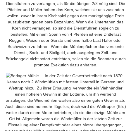
Dienstfuhren zu verlangen, als für die übrigen 2/3 nötig sind. Die
Pächter und Müller haben das Korn, welches sie uns zusenden
wollen, zuvor in ihrem Kirchspiel gegen den marktgängige Preis
auszubieten gegen bare Bezahlung. Wenn die Untertanen das
Korn nicht verlangen, so sind die Dienstfuhren sogleich zu
bestellen: Mit einem Spann von 4 Pferden ist eine Drittellast
Roggen, Weizen oder Gerste und eine halbe Last Hafer oder
Buchweizen zu fahren. Wenn die Mühlenpächter das verdiente
Dienst-, Sack- und Stallgeld, auch ausgelegtes Zoll- und
Brückengeld nicht sofort entrichten, sollen sie die Beamten durch
prompte Exekution dazu anhalten.
In der Zeit der Gewerbefreiheit nach 1870
kamen noch 2 Windmühlen mit festem Unterteil in Gersten und
Wettrup hinzu. Zu ihrer Erbauung verwandte ein Viehhändler
einen höheren Gewinn in der Lotterie, um ihn werbend
anzulegen; die Windmühlen warfen also einen guten Gewinn ab.
Auch diese sind nunmehr flügellos; doch wird die Wettruper (Bild)
weiter durch einen Motor betrieben, da sie die einzige Mühle am
Ort ist. Allgemein waren die Windmüller in der letzten Zeit zur
Einstellung einer Dampfkraft oder eines Motor übergegangen,