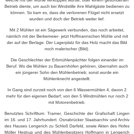
welche mit der Mühle verkoppelt wurde, oder einem gesonderten
Betrieb diente, um auch bei Windstille ihre Mahlgäste bedienen zu
können. So kam es, dass die verlorenen Flügel nicht ersetzt
wurden und doch der Betrieb weiter lief.
Mit 2 Mühlen ist ein Sägewerk verbunden, das noch arbeitet,
nämlich mit der Berkemeier- jetzt Hoffmannschen Mühle und mit
der auf der Berlage. Der Lagerplatz für das Holz macht das Bild
noch malerischer (Bild).
Die Geschlechter der Erbmühlenpächter folgen einander im
Beruf. Wo die Mühlen zu Bauernhöfen gehören, übernahm auch
ein jüngerer Sohn den Mühlenbetrieb; sonst wurde ein
Mühlenknecht angestellt.
In Gang sind zurzeit noch von den 6 Wassermühlen 4, davon 2
mehr für den eigenen Bedarf; von den 5 Windmühlen nur noch 2
mit Motorenbetrieb.
Benutztes Schrifttum: Tramer, Geschichte der Grafschaft Lingen
im 16. und 17. Jahrhundert. Osnabrücker Staatsarchiv und Archiv
des Hauses Lengerich zu Schloß Darfeld, sowie Akten des Hofes
Möller Hestrup und des Mühlenbesitzers Hoffmann in Lengerich