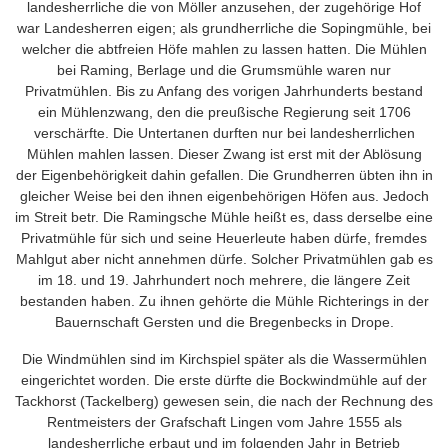
landesherrliche die von Möller anzusehen, der zugehörige Hof
war Landesherren eigen; als grundherrliche die Sopingmühle, bei
welcher die abtfreien Höfe mahlen zu lassen hatten. Die Mühlen
bei Raming, Berlage und die Grumsmühle waren nur
Privatmühlen. Bis zu Anfang des vorigen Jahrhunderts bestand
ein Mühlenzwang, den die preußische Regierung seit 1706
verschärfte. Die Untertanen durften nur bei landesherrlichen
Mühlen mahlen lassen. Dieser Zwang ist erst mit der Ablösung
der Eigenbehörigkeit dahin gefallen. Die Grundherren übten ihn in
gleicher Weise bei den ihnen eigenbehörigen Höfen aus. Jedoch
im Streit betr. Die Ramingsche Mühle heißt es, dass derselbe eine
Privatmühle für sich und seine Heuerleute haben dürfe, fremdes
Mahlgut aber nicht annehmen dürfe. Solcher Privatmühlen gab es
im 18. und 19. Jahrhundert noch mehrere, die längere Zeit
bestanden haben. Zu ihnen gehörte die Mühle Richterings in der
Bauernschaft Gersten und die Bregenbecks in Drope.
Die Windmühlen sind im Kirchspiel später als die Wassermühlen
eingerichtet worden. Die erste dürfte die Bockwindmühle auf der
Tackhorst (Tackelberg) gewesen sein, die nach der Rechnung des
Rentmeisters der Grafschaft Lingen vom Jahre 1555 als
landesherrliche erbaut und im folgenden Jahr in Betrieb