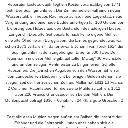
Reparatur kostete, daüfr liegt ein Kostenvoranschlag von 1771
betr. Der Sopingmühle vor. Der Zimmermeister will einen neuen
Wasserstuhl, ein neues Rad, neue achse, neue Lagerstatt, neue
Vergründung und eine neue Büdde anfertigen für 100 Gulden bei
Lieferung des Holzes aus den Beständen des adeligen Hauses
Lengerich. Dies alte Gut besaß für sich keine eigene Mühle, -
eine alte Ölmühle am Burggraben, die Ermes gegründet war, war
schon 1673 verfallen - , daher erwarb Johann von Torck 1614 die
Sopingmühle mit dem zugehörigen Erbe für 800 Taler. Der
Heuermann in dieser Mühle gibt auf „alter Maitag“ 36 Reichstaler
und an den zeitigen Rentmeister zu Lingen einen Scheffel
Rübsamen. Die jährlichen Abgaben von den Wassermühlen an
den Landesherren blieben nicht bei einigen Gulden stehen, sie
stiegen seit der französischen Zeit an. Möller hat 1811 13 Francs
2 Centimen Patentsteuer für die zweite Mühle zu zahlen; 1812
aber 228 Francs Grundsteuer von beiden Mühlen. Die
Mühlenpacht beträgt 1836 – 60 jährlich 24 Ktl. 2 gute Groschen 2
Pf.
Fast alle alten Mühlen tragen außen am Balken die Inschrift der
Erbauer und die Jahreszahl. Innen aber haben sich die