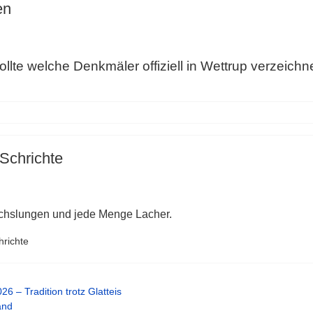
en
te welche Denkmäler offiziell in Wettrup verzeichnet
 Schrichte
wechslungen und jede Menge Lacher.
hrichte
 – Tradition trotz Glatteis
and