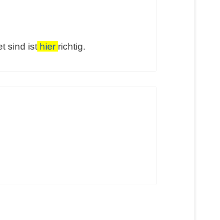
 sind ist
hier
richtig.