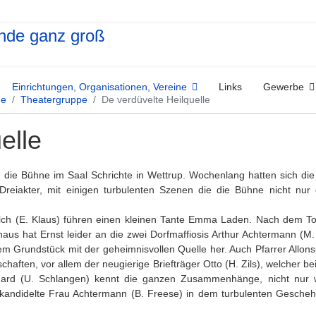
Einrichtungen, Organisationen, Vereine
Links
Gewerbe
ne
Theatergruppe
De verdüvelte Heilquelle
elle
 die Bühne im Saal Schrichte in Wettrup. Wochenlang hatten sich die
ger Dreiakter, mit einigen turbulenten Szenen die die Bühne nicht 
ilch (E. Klaus) führen einen kleinen Tante Emma Laden. Nach dem To
aus hat Ernst leider an die zwei Dorfmaffiosis Arthur Achtermann (M
 dem Grundstück mit der geheimnisvollen Quelle her. Auch Pfarrer Allo
aften, vor allem der neugierige Briefträger Otto (H. Zils), welcher be
rhard (U. Schlangen) kennt die ganzen Zusammenhänge, nicht nur we
rkandidelte Frau Achtermann (B. Freese) in dem turbulenten Gesche