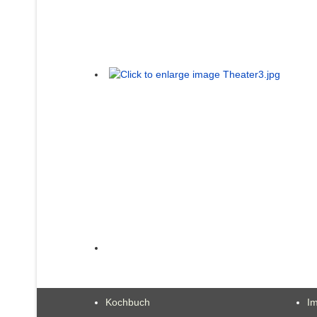
Kochbuch
I