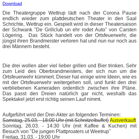
Download
Die Theatergruppe Wettrup lädt nach der Corona Pause
endlich wieder zum plattdeutschen Theater in den Saal
Schrichte, Wettrup ein. Gespielt wird in dieser Theatersaison
der Schwank "De Grillclub un ehr rodet Auto" von Carsten
Lögering. Das Stück handelt von der Ortsfeuerwehr, die
jüngst ihren Brandmeister verloren hat und nun nur noch aus
drei Männern besteht.
Die drei wollen aber viel lieber grillen und Bier trinken. Sehr
zum Leid des Oberbrandmeisters, der sich nun um die
Ortsfeuerwehr kümmert. Dieser hat einige wirre Ideen, wie es
mit der Ortsfeuerwehr weitergehen soll, und funkt den drei
verbliebenen Kameraden ordentlich zwischen ihre Pläne.
Das passt den Dreien natürlich gar nicht, weshalb das
Spektakel jetzt erst richtig seinen Lauf nimmt.
Aufgeführt wird der Drei-Akter an folgenden Terminen:
Samstag, 25.03. - 18:00 Uhr (mit Schnitzelbuffet)
Ausverkauft
Sonntag, 26.03. - 14:30 Uhr (mit Kaffee & Kuchen)
mit
Besuch von "De jungen Plattproaters ut Weetrup"
Freitag, 31.03. - 19:00 Uhr