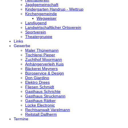
Jagdgemeinschaft
Kindergarten Handrup - Wettrup
Kirchengemeinde
Wegweiser
Landjugend
Landwirtschaftlicher Ortsverein
Sportverein
Theatergruppe
Links
Gewerbe
Maler Thünemann
Tischlerei Pieper
Zuchthof Moormann
Anhängerverleih Kuis
Bäckerei Meyners
Büroservice & Design
Don Giardino
Elektro Drees
Fliesen Schmidt
Gasthaus Schrichte
Gasthaus Struckmann
Gasthaus Rätker
Lücke Electronic
Rechtsanwalt Varelmann
Reitstall Dallherm
Termine