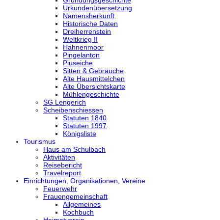
Urkundenübersetzung
Namensherkunft
Historische Daten
Dreiherrenstein
Weltkrieg II
Hahnenmoor
Pingelanton
Piuseiche
Sitten & Gebräuche
Alte Hausmittelchen
Alte Übersichtskarte
Mühlengeschichte
SG Lengerich
Scheibenschiessen
Statuten 1840
Statuten 1997
Königsliste
Tourismus
Haus am Schulbach
Aktivitäten
Reisebericht
Travelreport
Einrichtungen, Organisationen, Vereine
Feuerwehr
Frauengemeinschaft
Allgemeines
Kochbuch
Heimatverein