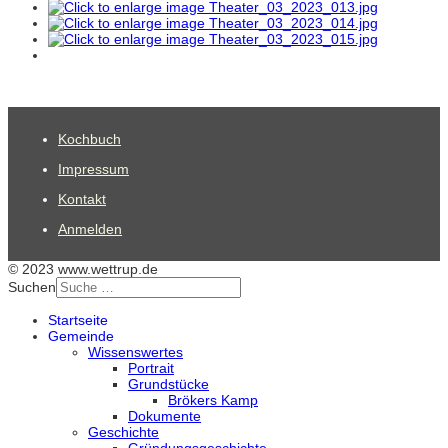
Kochbuch
Impressum
Kontakt
Anmelden
© 2023 www.wettrup.de
Suchen
Startseite
Gemeinde
Wissenswertes
Portrait
Grundstücke
Brökers Kamp
Dokumente
Geschichte
Gründungsgeschichte